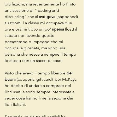
più lezioni, ma recentemente ho finito 
una sessione di "reading and 
discussing" che 
si svolgeva
 (happened) 
su zoom. La classe mi occupava due 
ore e ora mi trovo un po' 
spersa 
(lost) il 
sabato non avendo questo 
passatempo o impegno che mi 
occupa la giornata, ma sono una 
persona che riesce a riempire il tempo 
lo stesso con un sacco di cose. 
Visto che avevo il tempo libero e 
dei 
buoni
 (coupons, gift card)  per McKays, 
ho deciso di andare a comprare dei 
libri usati e sono sempre interessata a 
veder cosa hanno li nella sezione dei 
libri Italiani. 
Scavando un po tra gli scaffali ho 