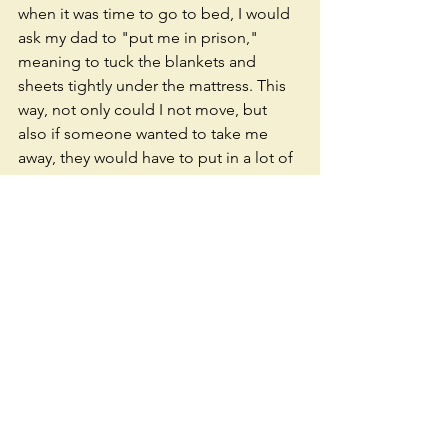
when it was time to go to bed, I would 
ask my dad to "put me in prison," 
meaning to tuck the blankets and 
sheets tightly under the mattress. This 
way, not only could I not move, but 
also if someone wanted to take me 
away, they would have to put in a lot of 
effort—or so I thought. Yes, because 
after reading these fairy tales, I often 
feared that some villain (perhaps the 
bogeyman) would take me away.
In the end, I am happy to have found 
this book. Mostly because I don't have 
many things that remind me of my life 
in Italy here with me, and it's always 
nice to have memories of one's 
childhood, both beautiful and not so 
pleasant.