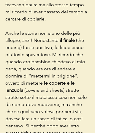
facevano paura ma allo stesso tempo 
mi ricordo di aver passato del tempo a 
cercare di copiarle. 
Anche le storie non erano delle più 
allegre, anzi! Nonostante 
il finale 
(the 
ending) fosse positivo, le fiabe erano 
piuttosto spaventose. Mi ricordo che 
quando ero bambina chiedevo al mio 
papà, quando era ora di andare a 
dormire di "mettermi in prigione", 
ovvero di mettere 
le coperte e le 
lenzuola 
(covers and sheets) strette 
strette sotto il materasso così non solo 
da non potevo muovermi, ma anche 
che se qualcuno voleva portarmi via, 
doveva fare un sacco di fatica, o così 
pensavo. Si perché dopo aver letto 
queste fiabe avevo spesso paura che 