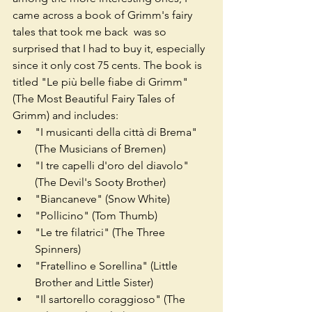
came across a book of Grimm's fairy 
tales that took me back  was so 
surprised that I had to buy it, especially 
since it only cost 75 cents. The book is 
titled "Le più belle fiabe di Grimm" 
(The Most Beautiful Fairy Tales of 
Grimm) and includes:
"I musicanti della città di Brema" 
(The Musicians of Bremen)
"I tre capelli d'oro del diavolo" 
(The Devil's Sooty Brother)
"Biancaneve" (Snow White)
"Pollicino" (Tom Thumb)
"Le tre filatrici" (The Three 
Spinners)
"Fratellino e Sorellina" (Little 
Brother and Little Sister)
"Il sartorello coraggioso" (The 