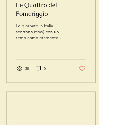
Le Quattro del
Pomeriggio
Le giornate in Italia
scorrono (flow) con un
ritmo completamente
diverso rispetto agli Stati
Uniti e lo penso non solo
perché mi trovo...
38
0