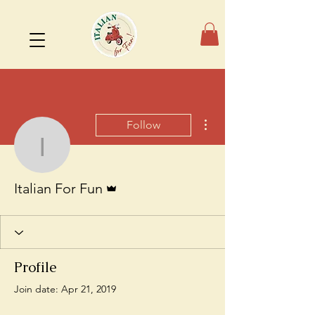
More actions
Follow
Italian For Fun
Admin
Italian For Fun
Profile
Join date: Apr 21, 2019