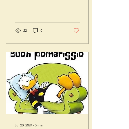
accogliente nel cuore della
città di Milano....
22
0
Jul 20, 2024
∙
5
min